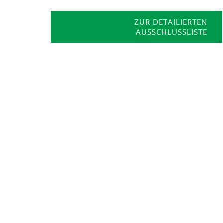
ZUR DETAILIERTEN
AUSSCHLUSSLISTE
ZMS- GEWERBEABFALLBERATUNG
ZMS bietet für die Gewerbebetriebe des
Verbandsgebietes, vom Handwerk bis zum
Industrieunternehmen, eine kostenlose Beratung,
auch vor Ort in den Betrieben, in folgenden
Bereichen an: