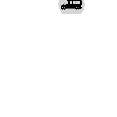
ANLIEFERUNG AB 100 KG
Soweit nicht das Pauschalentgelt
erhoben wird, beträgt das Entgelt pro
Tonne für Anlieferungen ab 100 kg:
Entgelt 190,00 €/t
+ CO2-Preis 29,00 €/t
Nettobetrag 219,00 €/t
+ 19 % MwSt 41,61 €/t
Bruttobetrag 260,61 €/t