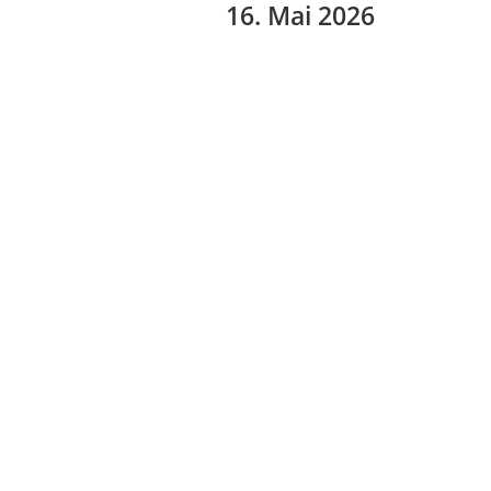
16. Mai 2026
30. Mai 2025
06. Juni 2026
19. Dezember 2026
zurück
|
nach oben