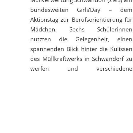
bundesweiten Girls’Day – dem
Aktionstag zur Berufsorientierung für
Mädchen. Sechs Schülerinnen
nutzten die Gelegenheit, einen
spannenden Blick hinter die Kulissen
des Müllkraftwerks in Schwandorf zu
werfen und verschiedene
Werkstätten kennenzulernen.
Gemeinsam mit den Auszubildenden
aus den Bereichen Elektroniker und
Industriemechaniker zeigte die
Ausbildungsabteilung des ZMS, wie
abwechslungsreich und praxisnah