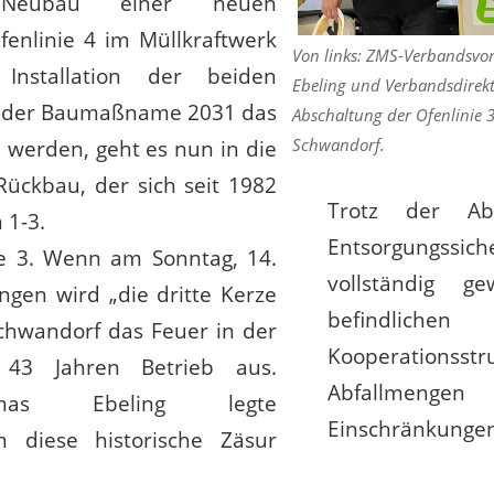
Neubau einer neuen
enlinie 4 im Müllkraftwerk
Von links: ZMS-Verbandsvo
Installation der beiden
Ebeling und Verbandsdirekt
e der Baumaßname 2031 das
Abschaltung der Ofenlinie 
Schwandorf.
 werden, geht es nun in die
Rückbau, der sich seit 1982
Trotz der Ab
 1-3.
Entsorgungssic
ie 3. Wenn am Sonntag, 14.
vollständig g
gen wird „die dritte Kerze
befindlich
chwandorf das Feuer in der
Kooperations
43 Jahren Betrieb aus.
Abfallmeng
homas Ebeling legte
Einschränkun
 diese historische Zäsur
Verbandsdirekto
nicht als Feuerwehrmann,