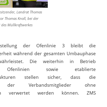
rsitzender, Landrat Thomas
or Thomas Knoll, bei der
3 des Müllkraftwerkes
stellung der Ofenlinie 3 bleibt die
herheit während der gesamten Umbauphase
ewährleistet. Die weiterhin in Betrieb
en Ofenlinien sowie etablierte
strukturen stellen sicher, dass die
en der Verbandsmitglieder ohne
gen verwertet werden können. ZMS
r Thomas Knoll stellte abschließend fest:“