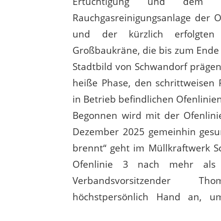
Ertüchtigung und dem 
Rauchgasreinigungsanlage der Of
und der kürzlich erfolgten 
Großbaukräne, die bis zum End
Stadtbild von Schwandorf prägen
heiße Phase, den schrittweisen 
in Betrieb befindlichen Ofenlinien
Begonnen wird mit der Ofenlin
Dezember 2025 gemeinhin gesun
brennt“ geht im Müllkraftwerk S
Ofenlinie 3 nach mehr als 
Verbandsvorsitzender T
höchstpersönlich Hand an, um
vorzunehmen. Unspektakulär, 